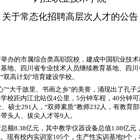
关于
常态化
招聘
高层次
人才
的
公告
府举办的市属综合类高职院校
，建成
中国职业技术
育基地、四川省专业技术人员继续教育基地、四川
省
“双高计划”培育建设学校
。
心”“大千故里、书画之乡”的美誉，涌现出了孔
。
学校
距
内江北
站仅
4公里，5分钟车程，40分钟可
士
、
硕士
2
91
人，
“双师素质”教师232人，
有
教育部
科带头人
、
拔尖人才
等
9人
。
产总额
8.38亿元，其中教学仪器设备总值1.08亿
0亿元。现有校内实训室105个，生产性实训基地9个