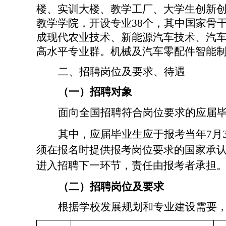
楼、实训大楼、教学工厂、大学生创新
教学学院，
开设专业
38个，其中
国家骨
成现代农业技术、新能源汽车技术、汽
高水平专业群。机械及汽车零配件智能
二、招聘岗位及要求
、待遇
（一）招聘对象
面向全国
招聘
符合岗位要求的应届
其中，
应届毕业生应于
报考当
年
7月
须在
报名
时提供报考岗位要求的国家承
进入
招
聘下一环节，责任由报考者承担
（二）招聘岗位及要求
根据
学校
发展规划和
专业
建设需要