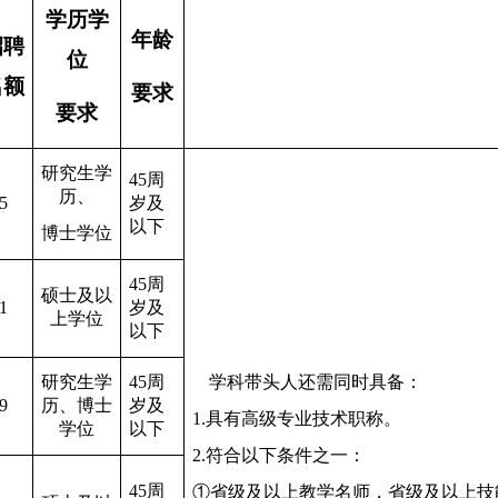
学历学
年龄
招聘
位
名额
要求
要求
研究生学
45周
历、
5
岁及
以下
博士学位
45周
硕士及以
1
岁及
上学位
以下
研究生学
45周
学科
带头人还需
同时具备：
9
历、博士
岁及
1.具有高级专业技术职称。
学位
以下
2.符合以下条件之一：
45周
①省级及以上教学名师，省级及以上技