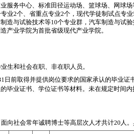
创业服务中心、标准田径运动场、篮球场、网球场
干专业
2个、省重点专业2个，现代学徒制试点专业5
车制造与试验技术等
10
个
专业群
，
汽车制造与试验
制造产业学院
为首批
省
级
现代产业学院。
毕业生和社会在职、非在职人员。
31日前取得并提供岗位要求的
国家承认的
毕业证
认的毕业证书、学位证书等材料。未在规定时间内
。
，
面向
社会常年诚聘博士
等高层次
人才
共计
20人
。