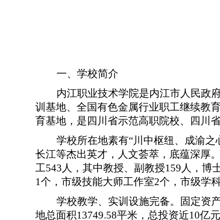
一、学
校
简介
内江职业技术学院
是
内江市人民政
训基地、全国有色金属行业职工继续教
育基地
，是
四川省示范高职院校、四川
学校所在地素有
“川中枢纽、成渝之
长江等杰出英才，人文荟萃，底蕴深厚
工
5
4
3人，
其中教授、副教授
159人，
博
1个，市级技能大师工作室2个，市级
学
学校教学
、实训
设施完备。固定资
地总面积13749.58平米，总投资近1