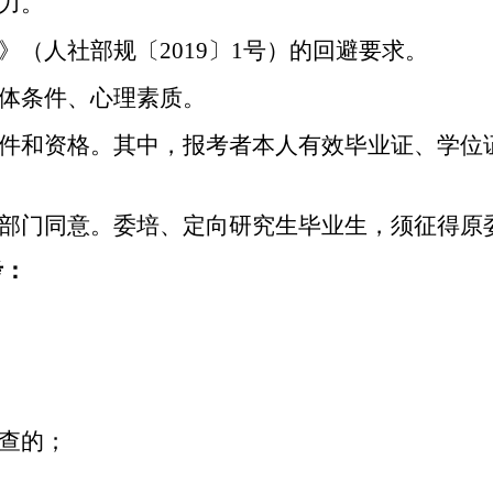
力
。
》
（
人社部规
〔
2019〕1号）的
回避
要求
。
体
条件
、心理
素质。
条件和资格。其中，报考者本人有效毕业证、学位
。
管部门同意。委培、定向研究生毕业生，须征得原
考：
调查的；